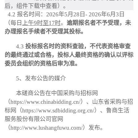
后，组件下载中查看）。
4.2
报名时间：
2026
年
5
月
28
日
-
2026
年
6
月
3
日
（每日
上午
9
时至
17
时
。
逾期报名者不予受理，未
办理报名手续者不受理其投标。
4.3
投标报名时的资料查验，不代表资格审查
的最终通过或合格，投标人最终资格的确认以评标
委员会组织的资格后审为准。
5
、发布公告的媒介
本
磋商
公告在中国采购与招标网
（
https://www.chinabidding.cn/
）、山东省采购与招
标网（
https://www.sdbidding.org.cn/
）
、鲁商生活
服务股份有限公司官网
（
http://www.lushangfuwu.com/
）
发布。