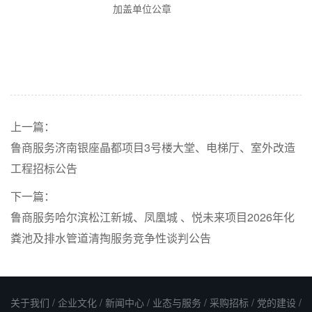
加盖
单位
公章
上一篇：
鲁商服务济南银座晶都项目3号楼大堂、电梯厅、室外改造
工程招标公告
下一篇：
鲁商服务哈尔滨松江新城、凤凰城 、悦未来项目2026年化
粪池及排水管道清掏服务竞争性谈判公告
关于我们
/
企业文化
/
新闻中心
/
业态与服务
/
采购招标
/
党的建设
/