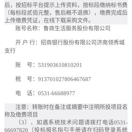
后，按招标平台提示上传资料，按标段缴纳标书费
（
每标段
贰佰元整，
售后概不退换），缴费完成后
上传缴费凭证，在线下载采购文件。
账号名称：鲁商生活服务股份有限公司
开
户
行：招商银行股份有限公司济南领秀城
支行
账
号：
531903610810201
税
号：
913701027806467687
电
话：
0531-66688977
注意：转账时在备注或摘要中注明所投项目名
称及缴费项目
（
3
）、如遇系统技术问题请拨打电话
0531-
66697820
（投标报名指引手册请在扫码登录系统