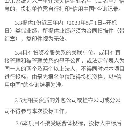
公示系统列入严重违法失信企业名单（黑名单）信
息的，投标单位需自行打印
“
信用中国
”查询记录
。
3.3
提供
1
份
近三年内
（
2023
年
5
月
1
日
--
开标
日
）
类似业绩，所提供业绩必须为合同扫描件（带
红章），复印件视为无效。
3.4
具有投资参股关系的关联单位，或具有直
接管理和被管理关系的母子公司，或法定代表人为
同一人的两个及两个以上法人，不得同时对本项目
进行投标，由最先报名单位取得投标资格，以
“
信
用中国
”的查询结果为准。
3.
5
无
相关
资质的外包公司或挂靠公司或分公
司不得参与
本次
投标工作。
3.6
本项目不接受联合体投标，投标人中标后