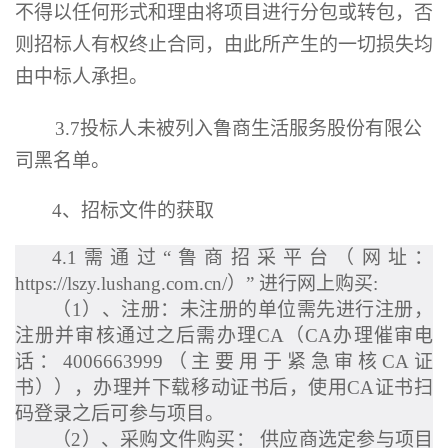
不得以任何形式和理由将项目进行分包或转包，否
则招标人有权终止合同，由此所产生的一切损失均
由中标人承担。
3.7
投标人未被列入鲁商生活服务股份有限公
司黑名单。
4
、招标文件的获取
4.1
需通过“鲁商招采平台（网址：
https://lszy.lushang.com.cn/
）” 进行网上购买
:
（
1
）、注册：未注册的单位需先进行注册，
注册并审核通过之后需办理
CA
（
CA
办理催审电
话：
4006663999
（主要用于紧急审核
CA
证
书）），办理并下载移动证书后，使用
CA
证书扫
码登录之后可参与项目。
（
2
）、采购文件购买： 供应商选定参与项目