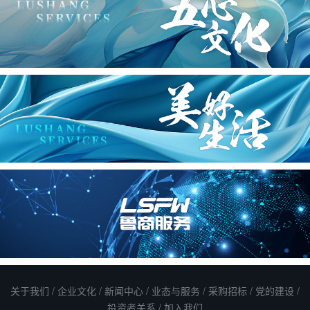
关于我们
/
企业文化
/
新闻中心
/
业态与服务
/
采购招标
/
党的建设
/
投资者关系
/
加入我们