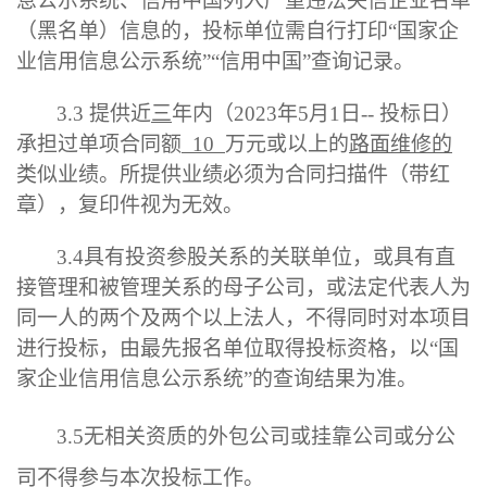
息公示系统
、
信用中国
列入严重违法失信企业名单
（黑名单）信息的，投标单位需自行打印
“国家企
业信用信息公示系统”
“
信用中国
”
查询记录
。
3.3
提供近
三
年内（
2023
年
5
月
1
日
--
投标日
）
承担过单项合同额
10
万元或以上的
路面
维修的
类似业绩
。
所提供业绩必须为合同扫描件（带红
章），复印件视为无效。
3.4
具有投资参股关系的关联单位，或具有直
接管理和被管理关系的母子公司，或法定代表人为
同一人的两个及两个以上法人，不得同时对本项目
进行投标，由最先报名单位取得投标资格，以
“国
家企业信用信息公示系统”的查询结果为准。
3.
5
无
相关
资质的外包公司或挂靠公司或分公
司不得参与
本次
投标工作
。