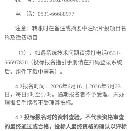
电
话：
0531-66688977
注意：转账时在备注或摘要中注明所投项目名
称及缴费项目
（
3）、如遇系统技术问题请拨打电话0531-
66697820（投标报名指引手册请在扫码登录系统
后，组件下载中查看）。
4.2
报名时间：
2026
年
6
月
16
日
-
2026
年
6
月
23
日
，
每日
9
时至
17
时
。
逾期报名者不予受理，未办
理报名手续者不受理其投标。
4.3
投标报名时的资料查验，不代表资格审查
的最终通过或合格，投标人最终资格的确认以评标