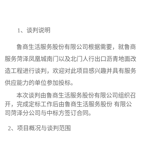
1
、
谈判
说明
鲁商生活服务股份有限公司
根据需要，就
鲁商
服务菏泽凤凰城南门以及北门人行出口沥青地面改
造工程
进行
谈判
，欢迎对此项目感兴趣并具有
服务
供应
能力的单位参加投标。
本次
谈判
由鲁商生活服务股份有限公司组织召
开，完成定标工作后由鲁商生活服务股份 有限公
司
菏泽
分公司与中标方签订合同。
2
、项目概况与
谈判
范围