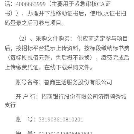
话：4006663999（主要用于紧急审核CA证
书）），办理并下载移动证书后，使用CA证书扫
码登录之后可参与项目。
（
2）、采购文件购买： 供应商选定参与项目
后，按招标平台提示上传资料，按标段缴纳标书费
（每标段
贰佰元整，
售后概不退换），缴费完成后
上传缴费凭证，在线下载采购文件。
账号名称：鲁商生活服务股份有限公司
开
户
行：招商银行股份有限公司济南领秀城
支行
账
号：
531903610810201
税
号：
913701027806467687