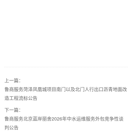
上一篇：
鲁商服务菏泽凤凰城项目南门以及北门人行出口沥青地面改
造工程流标公告
下一篇：
鲁商服务北京蓝岸丽舍2026年中水运维服务外包竞争性谈
判公告