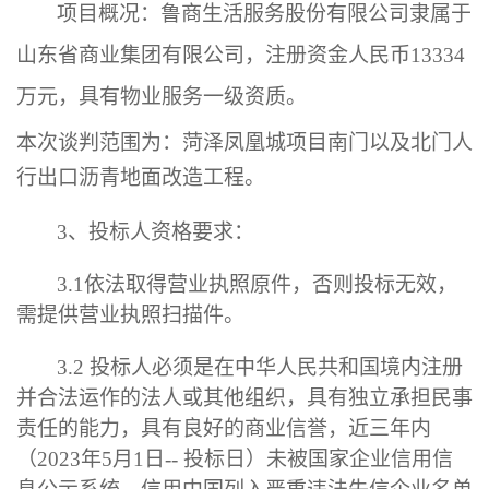
项目概况：
鲁商生活服务股份有限公司
隶属于
山东省商业集团
有限
公司，注册资金人民币
1
3334
万元，具有物业服务一级资质。
本次
谈判范围为：菏泽凤凰城项目南门
以及北门人
行出口沥青地面改造工程
。
3、
投标人
资格要求：
3.1
依法取得营业执照原件，否则投标无效
，
需提供营业执照扫描件
。
3.2
投标人必须是在中华人民共和国境内注册
并合法运作的法人或其他组织，具有独立承担民事
责任的能力，具有良好的商业信誉，近三年内
（
2023
年
5
月
1
日
--
投标日
）未被国家企业信用信