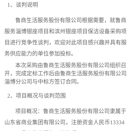
1、
谈判
说明
鲁商生活服务股份有限公司
根据需要，
就
鲁商
服务淄博银座项目和滨州银座
项目
保洁设备采购
项
目
进行
竞争
性谈判
，欢迎对此项目感兴趣并具有
服
务供应
能力的单位参加投标。
本次
采购
由鲁商生活服务股份有限公司
组织召
开，完成定标工作后由鲁商生活
服务股份有限公司
淄博
分公司
与中标方签订合同。
2
、项目概况与
谈判
范围
项目概况：
鲁商生活服务股份有限公司
隶属于
山东省商业集团
有限
公司，注册资金人民币
1
3334