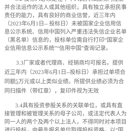
并合法运作的法人或其他组织，具有独立承担民事
责任的能力，具有良好的商业信誉，近三年内
（
2023
年
6
月
1
日
--
投标日
）未被国家企业信用信
息公示系统
、
信用中国
列入严重违法失信企业名单
（黑名单）信息的，投标单位需自行打印
“国家企
业信用信息公示系统”
“
信用中国
”
查询记录
。
3.3
厂家或者代理商、经销商均可报名。
提供
近
三
年内（
2023
年
6
月
1
日
--
投标日
）
承担过单项合
同额
5
万元或以上类似业绩
。
所提供业绩必须为合
同扫描件（带红章），复印件视为无效
3.4
具有投资参股关系的关联单位，或具有直
接管理和被管理关系的母子公司，或法定代表人为
同一人的两个及两个以上法人，不得同时对本项目
进行投标，由最先报名单位取得投标资格，以
“国