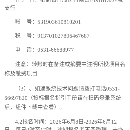
支行
账
号：
531903610810201
税
号：
913701027806467687
电
话：
0531-66688977
注意：转账时在备注或摘要中注明所投项目名
称及缴费项目
（
3）、如遇系统技术问题请拨打电话0531-
66697820（投标报名指引手册请在扫码登录系统
后，组件下载中查看）。
4.2
报名时间：
2026
年
6
月
8
日
-
2026
年
6
月
12
日
，
每日
9
时至
17
时
。
逾期报名者不予受理，未办