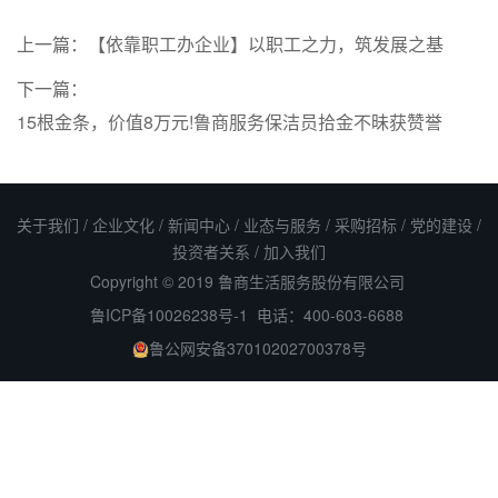
上一篇：
【依靠职工办企业】以职工之力，筑发展之基
下一篇：
15根金条，价值8万元!鲁商服务保洁员拾金不昧获赞誉
关于我们
/
企业文化
/
新闻中心
/
业态与服务
/
采购招标
/
党的建设
/
投资者关系
/
加入我们
Copyright © 2019 鲁商生活服务股份有限公司
鲁ICP备10026238号-1
电话：400-603-6688
鲁公网安备37010202700378号