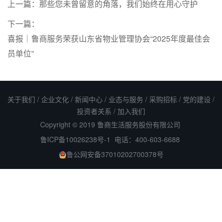
上一篇：
那些您未曾留意的角落，我们始终在用心守护
下一篇：
喜报｜鲁商服务荣获山东省物业管理协会“2025年度最佳会
员单位”
关于我们
/
企业文化
/
新闻中心
/
业态与服务
/
采购招标
/
党的建设
/
投资者关系
/
加入我们
Copyright © 2019 鲁商生活服务股份有限公司
鲁ICP备10026238号-1
电话：400-603-6688
鲁公网安备37010202700378号