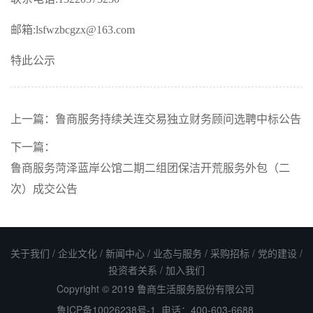
邮箱
:lsfwzbcgzx@163.com
特此公示
上一篇：
鲁商服务持续关连交易独立财务顾问选聘中标公告
下一篇：
鲁商服务菏泽蓝岸公馆二期二组团保洁开荒服务外包（二
次）成交公告
关于我们
/
企业文化
/
新闻中心
/
业态与服务
/
采购招标
/
党的建设
/
投资者关系
/
加入我们
Copyright © 2019 鲁商生活服务股份有限公司
鲁ICP备10026238号-1
电话：400-603-6688