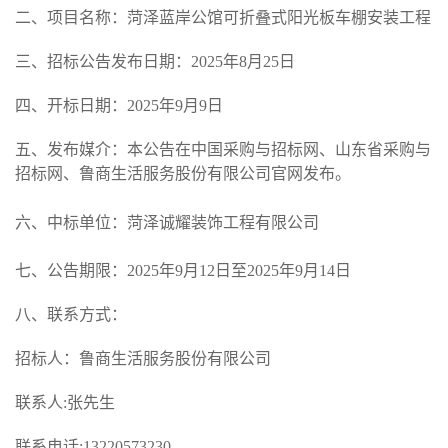
二、项目名称：
菏泽蓝岸公馆可折叠式阳光板车棚安装工程
三、
招标
公告发布日期
：
202
5
年
8
月
25
日
四、
开标
日期：
202
5
年
9
月
9
日
五、发布媒介：本公告在中国采购与招标网、山东省采购与
招标网
、
鲁商生活服务股份有限公司官网
发布。
六、中标
单位
：
菏泽诚耀装饰工程有限公司
七、公
告期限：
202
5
年
9
月
12
日至
202
5
年
9
月
14
日
八
、联系方式
：
招标人：鲁商生活服务股份有限公司
联系人
:张
先生
联系电话
:13220573230