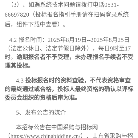
（
3
）、如遇系统技术问题请拨打电话
0531-
66697820
（投标报名指引手册请在扫码登录系统
后，组件下载中查看）。
4.2
报名时间
：
2025
年
8
月
19
日
-
-2025
年
8
月
25
日
（法定公休日、法定节假日除外），
每日
9
时至
17
时
。
逾期报名者不予受理，未办理报名手续者不受
理其投标。
4.3
投标报名时的资料查验，不代表资格审查
的最终通过或合格，投标人最终资格的确认以评标
委员会组织的资格后审为准。
5
、发布公告的媒介
本
招标
公告在中国采购与招标网
（
https://www.chinabidding.cn/
）、山东省采购与招