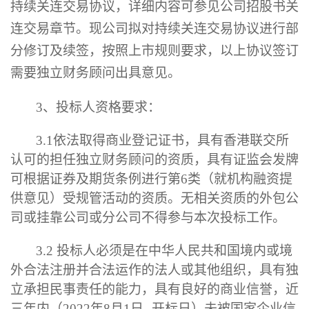
持续关连交易协议，详细内容可参见公司招股书关
连交易章节。现公司拟对持续关连交易协议进行部
分修订及续签，按照上市规则要求，以上协议签订
需要独立财务顾问出具意见。
3、
投标人
资格要求：
3.1
依法取得
商业登记
证
书，具有香港联交所
认可的担任独立财务顾问的资质，
具有
证监会发牌
可根据证券及期货条例进行第
6
类（就机构融资提
供意见）受规管活动
的资质
。
无
相关
资质的外包公
司或挂靠公司或分公司不得参与
本次
投标工作。
3.
2
投标人必须是在中华人民共和国境内
或境
外合法
注册并合法运作的法人或其他组织，具有独
立承担民事责任的能力，具有良好的商业信誉，近
三年内（
20
22
年
8
月
1
日
--
开标
日
）未被国家企业信