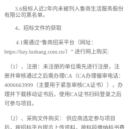
3.
6
投标人近
2
年内未被列入鲁商生活服务股份
有限公司黑名单。
4、
招标文件的获取
4.1
需通过“鲁商招采平台（网址：
https://lszy.lushang.com.cn/
）” 进行网上购买
:
（
1
）、注册：未注册的单位需先进行注册，注
册并审核通过之后需办理
CA
（
CA
办理催审电话：
4006663999
（主要用于紧急审核
CA
证书）），办
理并下载移动证书后，使用
CA
证书扫码登录之后
可参与项目。
（
2
）、采购文件购买： 供应商选定参与项目
后，按招标平台提示上传资料，按标段缴纳标书费