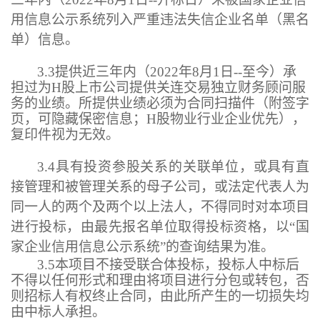
用信
息公示系统列入严重违法失信企业名单（黑名
单）信息
。
3.
3
提供近三年内（
20
22
年
8
月
1
日
--
至今）承
担过
为
H
股上市公司提供关连交易独立财务顾问服
务的
业绩。所提供业绩必须为合同扫描件（
附签字
页，可隐藏保密信息；
H
股物业行业企业优先
），
复印件视为无效。
3.
4
具有投资参股关系的关联单位，或具有直
接管理和被管理关
系的母子公司，或法定代表人为
同一人的两个及两个以上法人，不得同时对本项目
进行投标，由最先报名单位取得投标资格，以
“国
家企业信用信息公示系统”的查询结果为准。
3.
5
本项目不接受联合体投标，投标人中标后
不得以任何形式和理由将项目进行分包或转包，否
则招标人有权终止合同，由此所产生的一切损失均
由中标人承担。