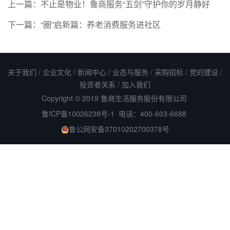
上一篇：
不止是物业！鲁商服务“五剑”守护你的岁月静好
下一篇：
“圈”启新篇：养老消费服务进社区
关于我们
/
企业文化
/
新闻中心
/
业态与服务
/
采购招标
/
党的建设
/
投资者关系
/
加入我们
Copyright © 2019 鲁商生活服务股份有限公司
鲁ICP备10026238号-1
电话：400-603-6688
鲁公网安备37010202700378号