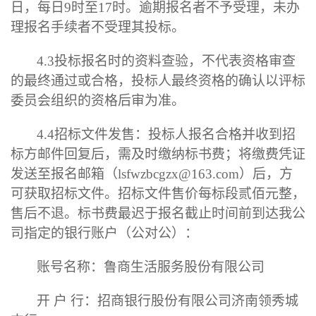
日
，
每日
9
时至
17
时
。
逾期报名者不予受理，未办
理报名手续者不受理其投标。
4.3
投标报名时的资料查验，不代表资格审查
的最终通过或合格，投标人最终资格的确认以评标
委员会组织的资格后审为准。
4.
4
招标文件
发售
：投标人报名合格并
收到招
标方邮件回复后，需及时缴纳标书
费
；
将缴费凭证
发送至报名邮箱（
lsfwzbcgzx@163.com
）后，方
可获取招标文件
。
招标文件售价
每标段
贰佰元整，
售后不退。
标书费
最迟于
报名
截止时间前到达我公
司指定的银行账户
（
公对公
）
：
账号名称：鲁商生活服务股份有限公司
开
户
行：招商银行股份有限公司济南领秀城