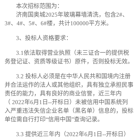
本次招标
范围为：
济南国奥城
2025
年玻璃幕墙清洗
，包含
2#
、
3#
、
4#
、
5#
、
6#
楼，共计
100000
平方米。
3
、
投标人资格要求：
3.1
依法取得营业执照（未三证合一的提供税
务登记证、资质等级证书）原件，否则投标无效
。
3.2
投标人必须是在中华人民共和国境内注册
并合法运作的法人或其他组织，具有独立承担民事
责任的能力，具有良好的商业信誉，近三年内
（
2022
年
6
月
1
日
--
开标
日）未被
信用中国系统
列
入严重违法失信企业名单（黑名单）信息的，投标
单位需自行打印
“
信用中国
”查询记录
。
3.3
提供
近三
年内（
2022
年
6
月
1
日
--
开标
日
）