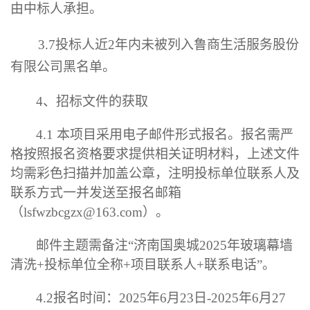
由中标人承担。
3.7
投标人近
2
年内未被列入鲁商生活服务股份
有限公司黑名单。
4
、招标文件的获取
4.1
本项目采用电子邮件形式报名。报名需严
格按照报名资格要求提供相关证明材料，上述文件
均需彩色扫描并加盖公章，注明投标单位联系人及
联系方式一并发送至报名邮箱
（
lsfwzbcgzx@163.com
）。
邮件主题需备注
“
济南国奥城
2025
年玻璃幕墙
清洗
+
投标单位全称
+
项目联系人
+
联系电话”。
4.2
报名时间：
2025
年
6
月
23
日
-
2025
年
6
月
27