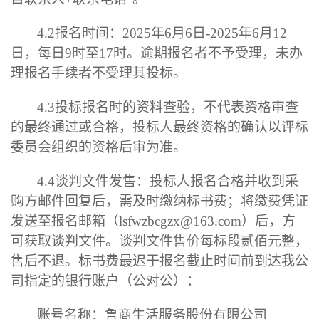
4.2
报名时间：
2025
年
6
月
6
日
-
2025
年
6
月
12
日，每日
9
时至
17
时
。逾期报名者不予受理，未办
理报名手续者不受理其投标。
4.3
投标报名时的资料查验，不代表资格审查
的最终通过或合格，投标人最终资格的确认以评标
委员会组织的资格后审为准。
4.
4谈判
文件
发售
：投标人报名合格并
收到采
购方邮件回复后，需及时缴纳标书
费
；
将缴费凭证
发送至报名邮箱（
lsfwzbcgzx@163.com）后，方
可获取谈判文件
。
谈判
文件售价
每标段
贰佰元整，
售后不退。
标书费
最迟于
报名
截止时间前到达我公
司指定的银行账户
（
公对公
）
：
账号名称：鲁商生活服务股份有限公司