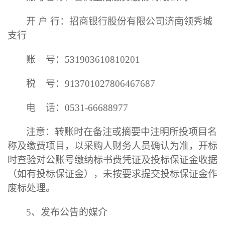
开
户
行：招商银行股份有限公司济南领秀城
支行
账
号：
531903610810201
税
号：
913701027806467687
电
话：
0531-66688977
注意：转账时在备注或摘要中注明所投项目名
称及缴费项目，以
采购
人财务人员确认为准，开标
时查验对公账号缴纳标书费凭证及投标保证金收据
（如有投标保证金），未按要求提交投标保证金作
废标处理。
5、发布公告的媒介