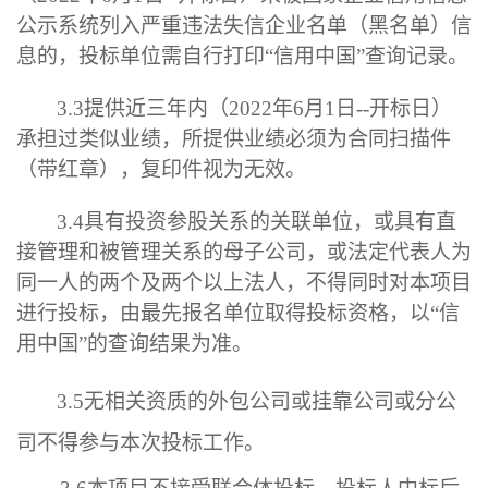
公示系统列入严重违法失信企业名单（黑名单）信
息的，投标单位需自行打印
“
信用中国
”查询记录
。
3.3
提供近三年内
（
2022
年
6
月
1
日
--
开标日
）
承担过类似业绩，所提供业绩必须为合同扫描件
（带红章），复印件视为无效。
3.4
具有投资参股关系的关联单位，或具有直
接管理和被管理关系的母子公司，或法定代表人为
同一人的两个及两个以上法人，不得同时对本项目
进行投标，由最先报名单位取得投标资格，以
“
信
用中国
”的查询结果为准。
3.
5
无
相关
资质的外包公司或挂靠公司或分公
司不得参与
本次
投标工作。