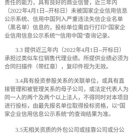
责任的能力，具有良好的商业信誉，近三年内
（
2022
年
4
月
1
日
--
开标
日）未被国家企业信用信
息
公示系统
、
信用中国
列入严重违法失信企业名单
（黑名单）信息的，投标单位需自行打印
“国家企
业信用信息公示系统”
“
信用中国
”
查询记录
。
3.3
提供近
三
年内（
2022
年
4
月
1
日
--
开标
日）
承担过类似车位销售代理业绩
。
所提供业绩必须为
合同扫描件（带红章），复印件视为无效。
3.4
具有投资参股关系的关联单位，或具有直
接管理和被管理关系的母子公司，或法定代表人为
同一人的两个及两个以上法人，不得同时对本项目
进行投标，由最先报名单位取得投标资格，以
“国
家企业信用信息公示系统”的查询结果为准。
3.
5
无
相关
资质的外包公司或挂靠公司或分公