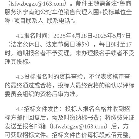
（
lsfwzbcgzx@163.com
）。
邮件主题需备注“鲁商
服
务
济宁南池公馆车位销售代理入围
+
投标单位全
称
+
项目联系人
+
联系电话”。
4.2
报名时间：
2025
年
4
月
28
日
-
2025
年
5
月
7
日
（法定公休日、法定节假日除外），每日
9
时至
17
时。逾期报名者不予受理，未办理报名手续者不受
理其投标。
4.3
投标报名时的资料查验，不代表资格审查
的最终通过或合格，投标人最终资格的确认以评标
委员会组织的资格后审为准。
4.
4
招标文件
发售
：投标人报名合格并
收到招
标方邮件回复后，需及时缴纳标书
费
；
将缴费凭证
发送至报名邮箱（
lsfwzbcgzx@163.com
）后，方
可获取招标文件
。
招标文件售价
每标段
贰佰元整，