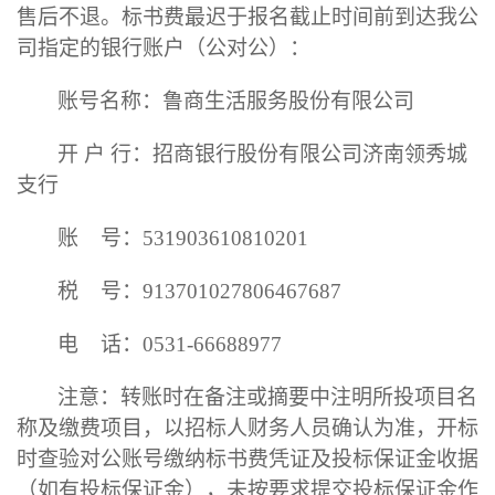
售后不退。
标书费
最迟于
报名
截止时间前到达我公
司指定的银行账户
（
公对公
）
：
账号名称：鲁商生活服务股份有限公司
开
户
行：招商银行股份有限公司济南领秀城
支行
账
号：
531903610810201
税
号：
913701027806467687
电
话：
0531-66688977
注意：转账时在备注或摘要中注明所投项目名
称及缴费项目，以招标人财务人员确认为准，开标
时查验对公账号缴纳标书费凭证及投标保证金收据
（如有投标保证金），未按要求提交投标保证金作