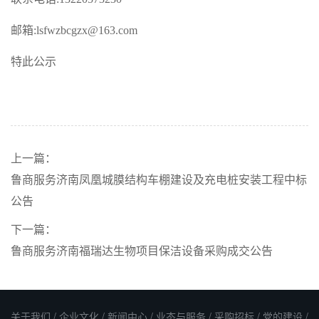
邮箱
:lsfwzbcgzx@163.com
特此公示
上一篇：
鲁商服务济南凤凰城膜结构车棚建设及充电桩安装工程中标
公告
下一篇：
鲁商服务济南福瑞达生物项目保洁设备采购成交公告
关于我们
/
企业文化
/
新闻中心
/
业态与服务
/
采购招标
/
党的建设
/