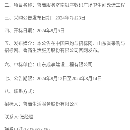
二、项目名称：鲁商服务济南银座数码广场卫生间改造工程
三、
采购
公告发布日期
：
202
4
年
7
月
23
日
四、
开标
日期：
202
4
年
8
月
5
日
五、发布媒介：本公告在中国采购与招标网、山东省采购与
招标网
、
鲁商生活服务股份有限公司官网
发布。
六、中标
单位
：山东成享建设工程有限公司
七、公
告期限：
2024年8月
12
日至
2024年8月
14
日
八
、联系方式
：
招标人：鲁商生活服务股份有限公司
联系人
:张经理
联系电话
:13220573230