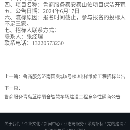
四、项目名称：
鲁商服务泰安泰山佑项目保洁开荒
五、公告日期：
202
4
年
6
月
17
日
六、
流
标原因：
报名
时间截止，
参与报名的投标人
不足三家。
七、招标
人
联系方式：
联系人：
张经理
联系电话：
13220573230
上一篇：
鲁商服务济南国奥城5号楼J电梯维修工程招标公告
下一篇：
鲁商服务青岛蓝岸丽舍智慧车场建设工程竞争性磋商公告
关于我们
/
企业文化
/
新闻中心
/
业态与服务
/
采购招标
/
党的建设
/