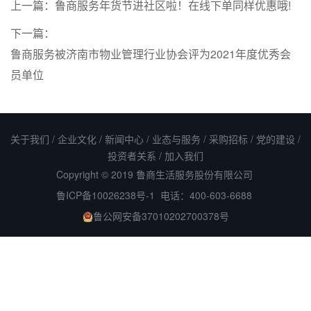
上一篇：
鲁商服务年货节进社区啦！在线下单同样优惠哦!
下一篇：
鲁商服务被济南市物业管理行业协会评为2021年度优秀会
员单位
关于我们
/
企业文化
/
新闻中心
/
业态与服务
/
采购招标
/
党的建设
/
投资者关系
/
加入我们
Copyright © 2019 鲁商生活服务股份有限公司
鲁ICP备10026238号-1
电话：400-603-6688
鲁公网安备37010202700378号