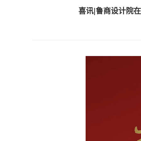
喜讯|鲁商设计院