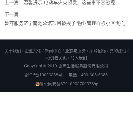
上一篇：
温馨提示|电动车火灾频发，这些事不容忽视
下一篇：
鲁商服务济宁南池公馆项目被授予“物业管理样板小区”称号
关于我们
/
企业文化
/
新闻中心
/
业态与服务
/
采购招标
/
党的建设
/
投资者关系
/
加入我们
Copyright © 2019 鲁商生活服务股份有限公司
鲁ICP备10026238号-1
电话：400-603-6688
鲁公网安备37010202700378号